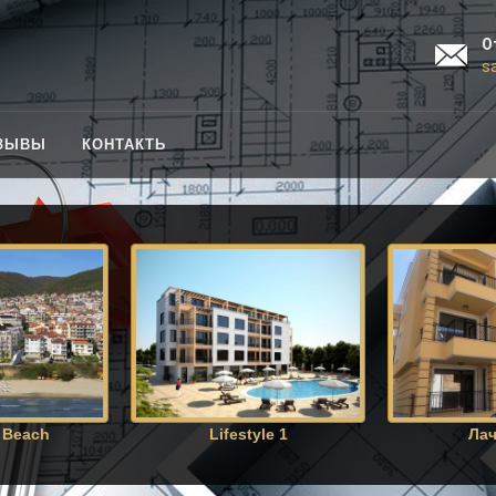
О
s
ЗЫВЫ
КОНТАКТЬ
 Beach
Lifestyle 1
Лач