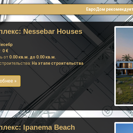
ЕвроДом рекомендуе
лекс: Nessebar Houses
есебр
:
0 €
ь от
0.00 кв.м. до 0.00 кв.м.
строительства:
На этапе строительства
обнее »
лекс: Ipanema Beach