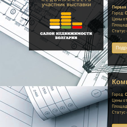
Первая
Город:
С
Цены от
Площад
Статус 
Подр
Комп
Город:
С
Цены от
Площад
Статус 