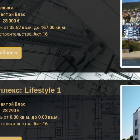
 линия
вятой Влас
:
28 000 €
ь от
35.87 кв.м. до 167.00 кв.м.
строительства:
Акт 16
обнее »
лекс: Lifestyle 1
вятой Влас
:
28 290 €
ь от
0.00 кв.м. до 0.00 кв.м.
строительства:
Акт 16