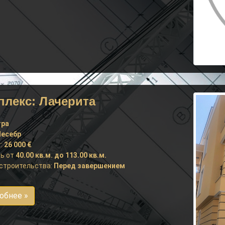
плекс: Лачерита
тра
есебр
:
26 000 €
ь от
40.00 кв.м. до 113.00 кв.м.
строительства:
Перед завершением
обнее »