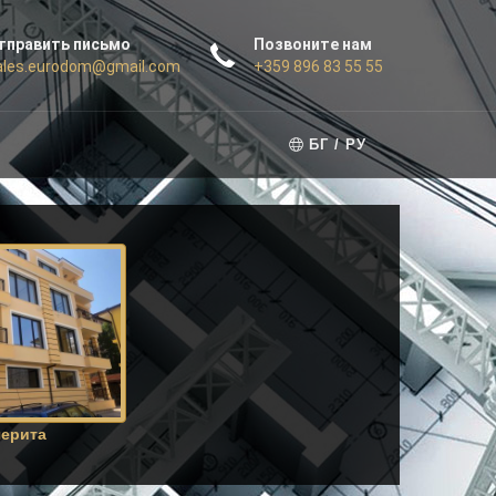
тправить письмо
Позвоните нам
ales.eurodom@gmail.com
+359 896 83 55 55
+359 893 34 84 44
БГ / РУ
ерита