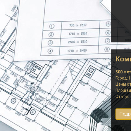
Ком
500 ме
Город:
Н
Цены от
Площад
Статус 
Подр