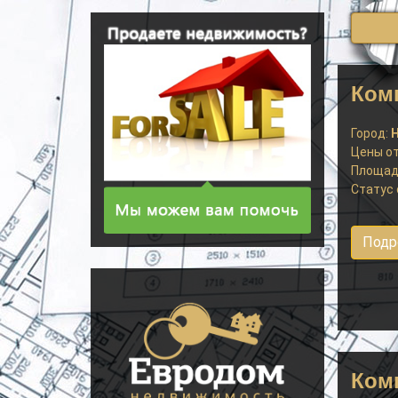
Комп
Город:
Н
Цены от
Площад
Статус 
Подр
Комп