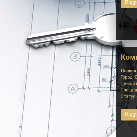
Подр
Комп
Первая 
Город:
С
Цены от
Площад
Статус 
Подр