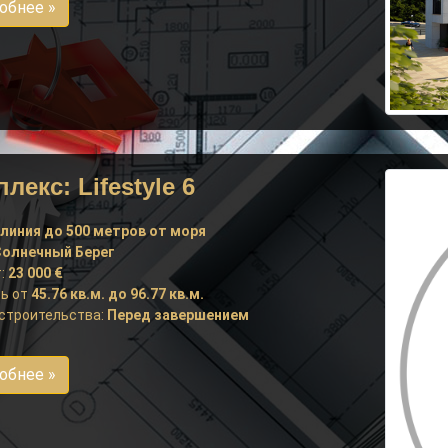
обнее »
лекс: Lifestyle 6
линия до 500 метров от моря
олнечный Берег
:
23 000 €
ь от
45.76 кв.м. до 96.77 кв.м.
строительства:
Перед завершением
обнее »